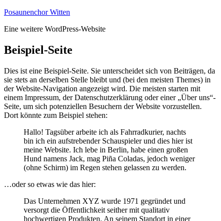
Zum
Posaunenchor Witten
Inhalt
Eine weitere WordPress-Website
springen
Beispiel-Seite
Dies ist eine Beispiel-Seite. Sie unterscheidet sich von Beiträgen, da
sie stets an derselben Stelle bleibt und (bei den meisten Themes) in
der Website-Navigation angezeigt wird. Die meisten starten mit
einem Impressum, der Datenschutzerklärung oder einer „Über uns“-
Seite, um sich potenziellen Besuchern der Website vorzustellen.
Dort könnte zum Beispiel stehen:
Hallo! Tagsüber arbeite ich als Fahrradkurier, nachts
bin ich ein aufstrebender Schauspieler und dies hier ist
meine Website. Ich lebe in Berlin, habe einen großen
Hund namens Jack, mag Piña Coladas, jedoch weniger
(ohne Schirm) im Regen stehen gelassen zu werden.
…oder so etwas wie das hier:
Das Unternehmen XYZ wurde 1971 gegründet und
versorgt die Öffentlichkeit seither mit qualitativ
hochwertigen Produkten. An seinem Standort in einer